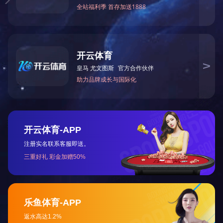
公司持续多年在国内产销量处于领先位次，是目
构进行业务管理，拥有4大整机制造工厂，公司总占地
入人心，备受用户信赖，全球销售服务网点达400多
公司秉承“品质卓越，诚信为本”的经营宗旨，与