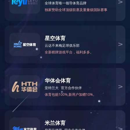
热搜关键词：
您当前的位置：
主页
>
公司简介
公司介绍
荣誉资质