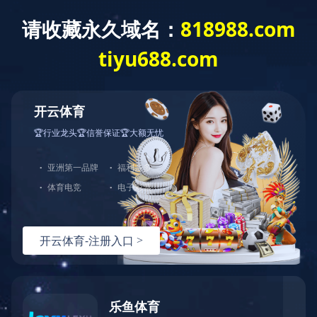
欢迎来到华体会平台官网！
华体会(中国)
中国
小型工程机
华体会(中国)
公司简介
产品展示
人力资源