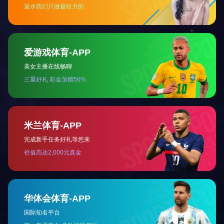
网站导航
产品中心
莱工首页
装载机
公司简介
自上料搅拌车
产品展示
挖掘机
返回顶部
新闻动态
三轮车
工程案例
叉车