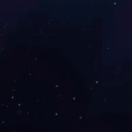
网站导航
产品中心
莱工首页
装载机
公司简介
自上料搅拌车
产品展示
挖掘机
新闻动态
三轮车
工程案例
叉车
联系我们
农业机械