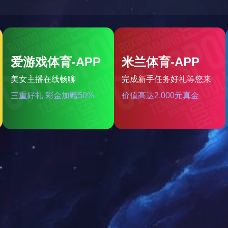
凝心聚力，有爱担责，华体会(中国)大家庭的成
小编将不断给大家分享他们的故事。 汉中莱工销售
华体会平台 >>
华体会(中国)员工家园--湖南
凝心聚力，有爱担责！Hi，各位亲，我是小编，
家服务，及时的将我们的各项活动和好的产品介绍给
华体会平台 >>
华体会(中国)员工家园---江阴