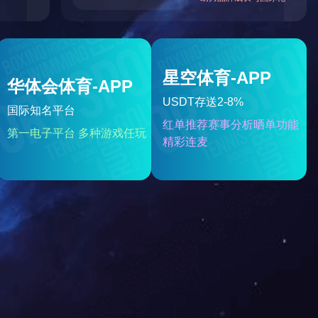
员们，在奋斗事业进步的同时不忘点滴生活的精彩，
公司——汉中华裕工程机械，团···
莱工销售公司
今后也可以叫我的昵称——小莱，我将用心的为大
各位亲们。今天小莱继续给···
莱工销售公司