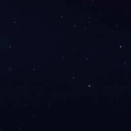
扫码关注
返回顶部
浏览手机站
公众号二维码