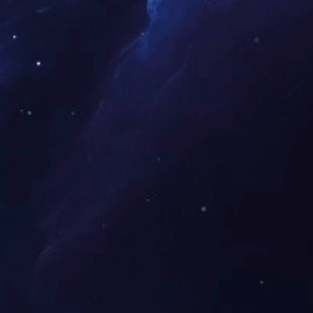
凝心聚力，有爱担责！阳春三月下扬州，大美江
汇报公司最新新闻，为了进一步了解区域市场情况，
华体会平台 >>
华体会(中国)员工家园——临
凝心聚力，有爱担责！今天又是一个周末，小莱
新新闻：3月17日公司总经理蔡维正，副总经理杨
华体会平台 >>
共4条 当前1/1页
首页
前一页
1
后一页
尾