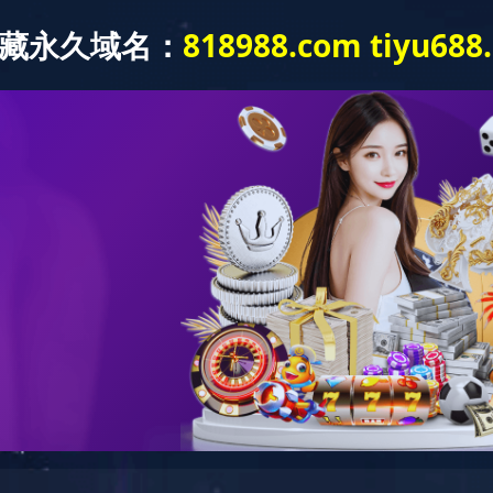
中国)
工程机械
成套设备供应商
示
新闻动态
工程案例
联系我们