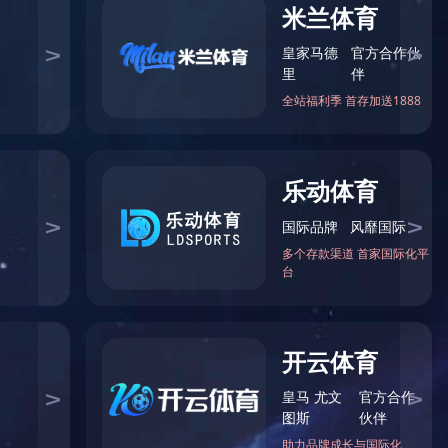
莱工销售公司