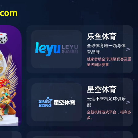
VR
EN
sdlaigong@126.com
0535-2812888
0535-2812888
旗下事业部
在线留言