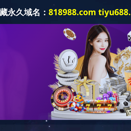
中国)
工程机械
成套设备供应商
示
新闻动态
工程案例
联系我们