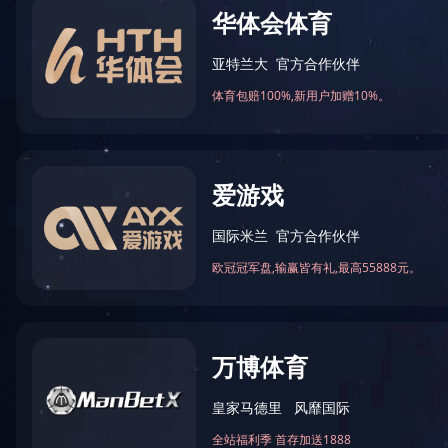
热搜关键词：
您的位置：
主页
>
在线留言
在线留言
*
姓名：
*
手机号码：