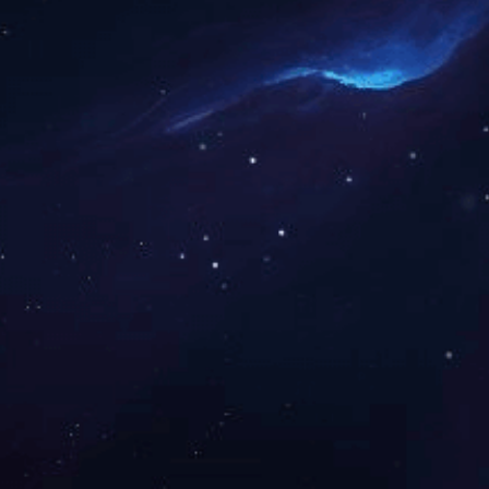
网站导航
产品中心