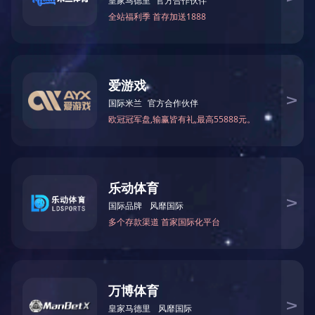
公司新闻
行业动态