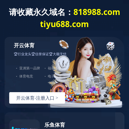
欢迎来到华体会平台官网！
华体会(中国)
中国
小型工程机
华体会(中国)
公司简介
产品展示
人力资源