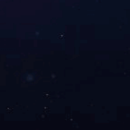
网站导航
产品中心
莱工首页
装载机
公司简介
自上料搅拌车
返回顶部
产品展示
挖掘机
新闻动态
三轮车
工程案例
叉车